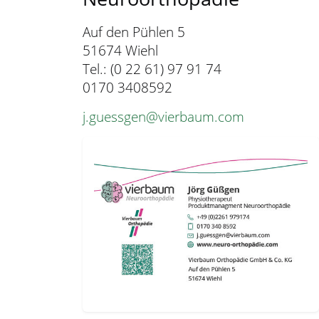
r
i
Auf den Pühlen 5
n
51674 Wiehl
g
Tel.: (0 22 61) 97 91 74
e
0170 3408592
n
j.guessgen@vierbaum.com