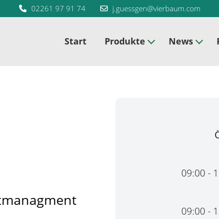
02261 97 91 74
j.guessgen@vierbaum.com
Start
Produkte
News
09:00 - 
ktmanagment
09:00 - 