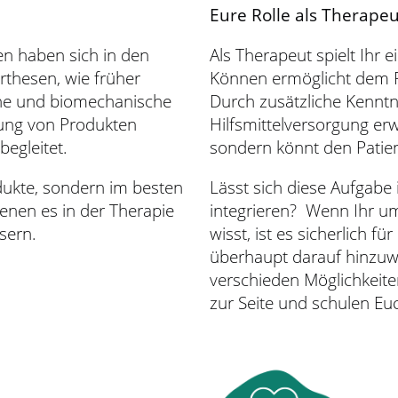
Eure Rolle als Therapeu
n haben sich in den
Als Therapeut spielt Ihr 
Orthesen, wie früher
Können ermöglicht dem Pa
che und biomechanische
Durch zusätzliche Kennt
lung von Produkten
Hilfsmittelversorgung erw
egleitet.
sondern könnt den Patien
dukte, sondern im besten
Lässt sich diese Aufgabe
enen es in der Therapie
integrieren? Wenn Ihr um
ssern.
wisst, ist es sicherlich fü
überhaupt darauf hinzuwe
verschieden Möglichkeite
zur Seite und schulen Eu