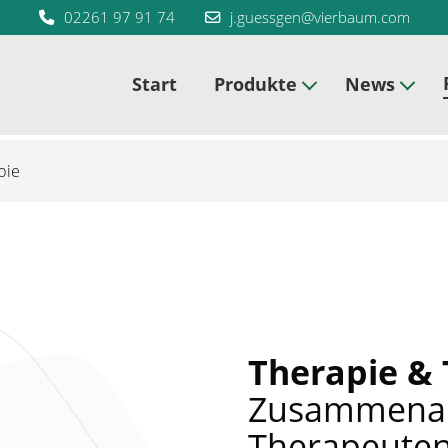
02261 97 91 74
j.guessgen@vierbaum.com
Start
Produkte
News
pie
Therapie & 
Zusammenar
Therapeuten