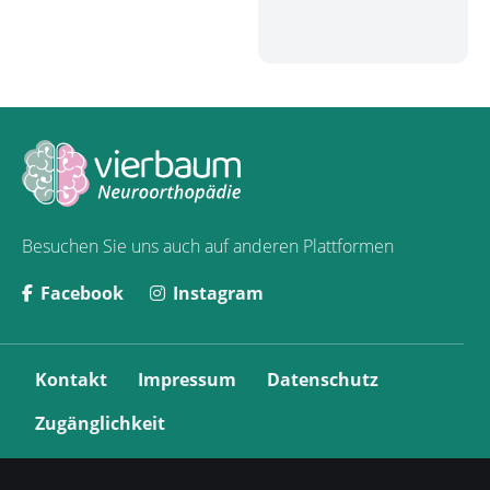
Besuchen Sie uns auch auf anderen Plattformen
Facebook
Instagram
N
Kontakt
Impressum
Datenschutz
a
v
Zugänglichkeit
i
g
a