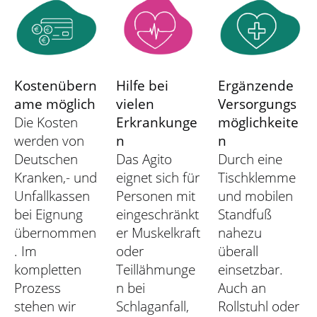
Kostenübern
Hilfe bei
Ergänzende
ame möglich
vielen
Versorgungs
Die Kosten
Erkrankunge
möglichkeite
werden von
n
n
Deutschen
Das Agito
Durch eine
Kranken,- und
eignet sich für
Tischklemme
Unfallkassen
Personen mit
und mobilen
bei Eignung
eingeschränkt
Standfuß
übernommen
er Muskelkraft
nahezu
. Im
oder
überall
kompletten
Teillähmunge
einsetzbar.
Prozess
n bei
Auch an
stehen wir
Schlaganfall,
Rollstuhl oder