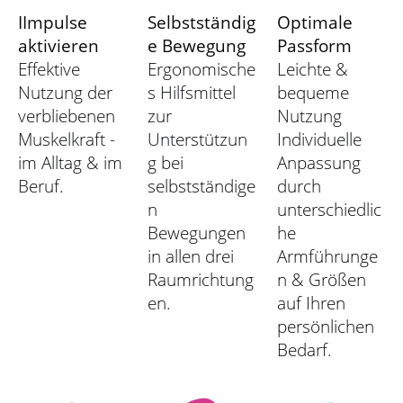
I
Impulse
Selbstständig
Optimale
aktivieren
e Bewegung
Passform
Effektive
Ergonomische
Leichte &
Nutzung der
s Hilfsmittel
bequeme
verbliebenen
zur
Nutzung
Muskelkraft -
Unterstützun
Individuelle
im Alltag & im
g bei
Anpassung
Beruf.
selbstständige
durch
n
unterschiedlic
Bewegungen
he
in allen drei
Armführunge
Raumrichtung
n & Größen
en.
auf Ihren
persönlichen
Bedarf.