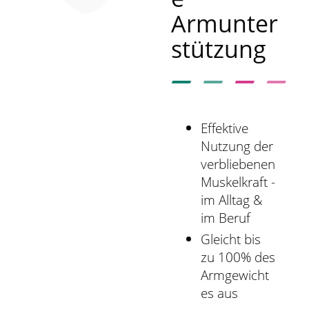
r
Armunter
s
p
stützung
r
i
n
g
e
Effektive
n
Nutzung der
verbliebenen
Muskelkraft -
im Alltag &
im Beruf
Gleicht bis
zu 100% des
Armgewicht
es aus