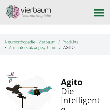
N
a
v
Neuroorthopädie - Vierbaum
Produkte
i
Armunterstützungssysteme
AGITO
g
a
t
i
o
Agito
n
Die
ü
b
intelligent
e
e