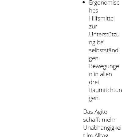
Ergonomisc
hes
Hilfsmittel
zur
Unterstützu
ng bei
selbstständi
gen
Bewegunge
n in allen
drei
Raumrichtun
gen.
Das Agito
schafft mehr
Unabhängigkei
t im Alltag