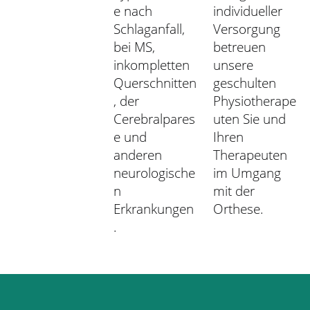
e nach
individueller
Schlaganfall,
Versorgung
bei MS,
betreuen
inkompletten
unsere
Querschnitten
geschulten
, der
Physiotherape
Cerebralpares
uten Sie und
e und
Ihren
anderen
Therapeuten
neurologische
im Umgang
n
mit der
Erkrankungen
Orthese.
.