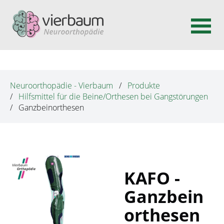
N
a
v
Neuroorthopädie - Vierbaum
Produkte
i
Hilfsmittel für die Beine/Orthesen bei Gangstörungen
g
Ganzbeinorthesen
a
t
i
o
n
KAFO -
ü
Ganzbein
b
orthesen
e