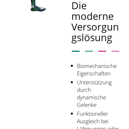
r
Die
s
moderne
p
r
Versorgun
i
gslösung
n
g
e
n
Biomechanische
Eigenschaften
Unterstützung
durch
dynamische
Gelenke
Funktioneller
Ausgleich bei
Lähmungen oder