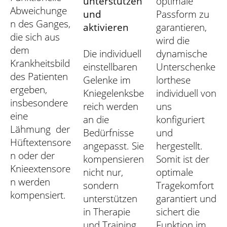
unterstützen
optimale
Abweichunge
und
Passform zu
n des Ganges,
aktivieren
garantieren,
die sich aus
wird die
dem
Die individuell
dynamische
Krankheitsbild
einstellbaren
Unterschenke
des Patienten
Gelenke im
lorthese
ergeben,
Kniegelenksbe
individuell von
insbesondere
reich werden
uns
eine
an die
konfiguriert
Lähmung der
Bedürfnisse
und
Hüftextensore
angepasst. Sie
hergestellt.
n oder der
kompensieren
Somit ist der
Knieextensore
nicht nur,
optimale
n werden
sondern
Tragekomfort
kompensiert.
unterstützen
garantiert und
in Therapie
sichert die
und Training
Funktion im