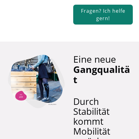
Fragen? Ich helfe
gern!
Eine neue
Gangqualitä
t
Durch
Stabilität
kommt
Mobilität