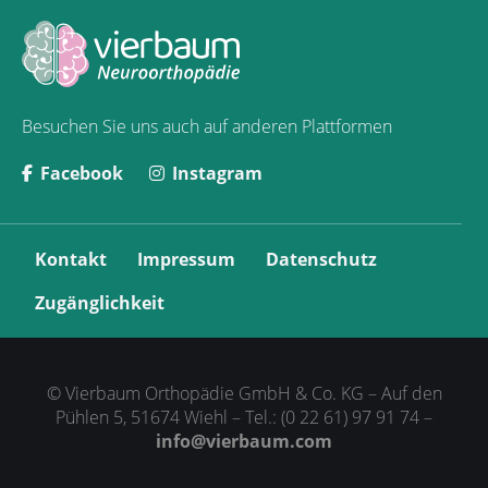
Besuchen Sie uns auch auf anderen Plattformen
Facebook
Instagram
N
Kontakt
Impressum
Datenschutz
a
v
Zugänglichkeit
i
g
a
t
© Vierbaum Orthopädie GmbH & Co. KG – Auf den
i
Pühlen 5, 51674 Wiehl – Tel.: (0 22 61) 97 91 74 –
o
info@vierbaum.com
n