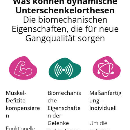
Was können dynamische
Unterschenkelorthesen
Die biomechanischen
Eigenschaften, die für neue
Gangqualität sorgen
Muskel-
Biomechanis
Maßanfertig
Defizite
che
ung -
kompensiere
Eigenschafte
Individuell
n
n der
Gelenke
Um die
Funktionelle