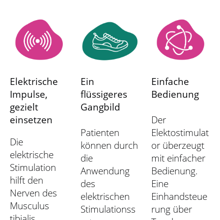
Elektrische
Ein
Einfache
Impulse,
flüssigeres
Bedienung
gezielt
Gangbild
einsetzen
Der
Patienten
Elektostimulat
Die
können durch
or überzeugt
elektrische
die
mit einfacher
Stimulation
Anwendung
Bedienung.
hilft den
des
Eine
Nerven des
elektrischen
Einhandsteue
Musculus
Stimulationss
rung über
tibialis