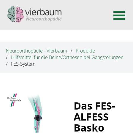
N
a
v
Neuroorthopädie - Vierbaum
Produkte
i
Hilfsmittel für die Beine/Orthesen bei Gangstörungen
g
FES-System
a
t
i
o
n
Das FES-
ü
ALFESS
b
Basko
e