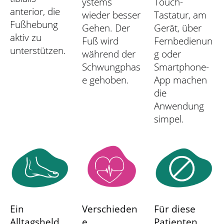
ystems
Touch-
anterior, die
wieder besser
Tastatur, am
Fußhebung
Gehen. Der
Gerät, über
aktiv zu
Fuß wird
Fernbedienun
unterstützen.
während der
g oder
Schwungphas
Smartphone-
e gehoben.
App machen
die
Anwendung
simpel.
Ein
Verschieden
Für diese
Alltagsheld
e
Patienten