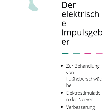
r
Der
s
elektrisch
p
r
e
i
Impulsgeb
n
g
er
e
n
Zur Behandlung
von
Fußheberschwäc
he
Elektrostimulatio
n der Nerven
Verbesserung